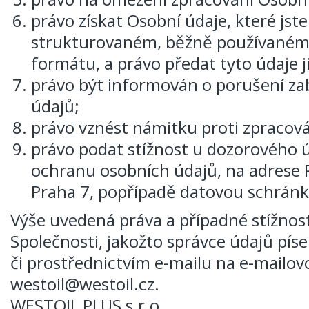
právo získat Osobní údaje, které jste
strukturovaném, běžně používaném 
formátu, a právo předat tyto údaje 
právo být informován o porušení z
údajů;
právo vznést námitku proti zpracová
právo podat stížnost u dozorového ú
ochranu osobních údajů, na adrese 
Praha 7, popřípadě datovou schrán
Výše uvedená práva a případné stížnost
Společnosti, jakožto správce údajů pí
či prostřednictvím e-mailu na e-mailo
westoil@westoil.cz.
WESTOIL PLUS s.r.o.