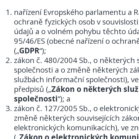
nařízení Evropského parlamentu a Ra
ochraně fyzických osob v souvislost
údajů a o volném pohybu těchto úda
95/46/ES (obecné nařízení o ochran
(„
GDPR
“);
zákon č. 480/2004 Sb., o některých
společnosti a o změně některých zá
službách informační společnosti), ve
předpisů („
Zákon o některých slu
společnosti
“); a
zákon č. 127/2005 Sb., o elektronic
změně některých souvisejících záko
elektronických komunikacích), ve zn
(„
Zákon o elektronických komuni