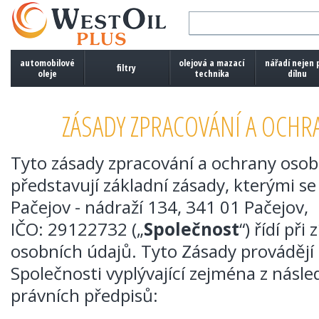
automobilové
olejová a mazací
nářadí nejen 
filtry
oleje
technika
dílnu
ZÁSADY ZPRACOVÁNÍ A OCHR
Tyto zásady zpracování a ochrany osob
představují základní zásady, kterými se
Pačejov - nádraží 134, 341 01 Pačejov,
IČO:
29122732
(„
Společnost
“) řídí př
osobních údajů. Tyto Zásady provádějí 
Společnosti vyplývající zejména z násl
právních předpisů: